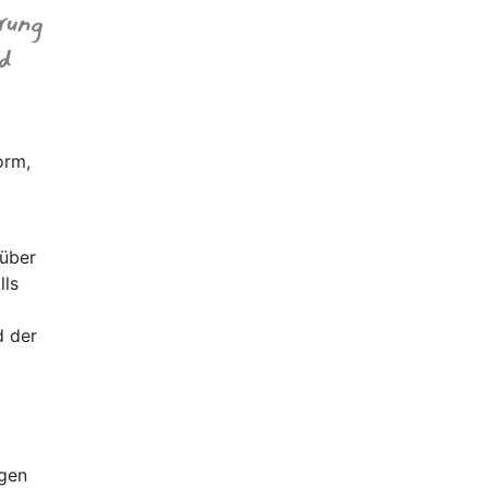
rung
d
orm,
rüber
lls
d der
ägen