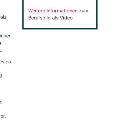
Weitere Informationen
zum
alz
Berufsbild als Video
innen
n
.
es ca.
nd
nd
er.