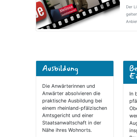
Der L
gelte
Anbie
Ausbildung
Be
Ei
Die Anwärterinnen und
Anwärter absolvieren die
In 
praktische Ausbildung bei
pfä
einem rheinland-pfälzischen
Obe
Amtsgericht und einer
wer
Staatsanwaltschaft in der
Aug
Nähe ihres Wohnorts.
ins