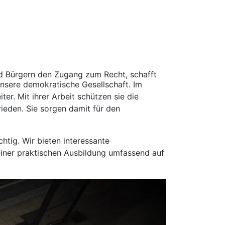
Informatikerin
Informatiker
Ausbildung in Koblenz und Mainz oder
duale Studiengänge an der Dualen
Hochschule Baden-Württemberg
(DHBW) in Mannheim und praktische
Ausbildung bei den rheinland-
pfälzischen Oberlandesgerichten
Erforderliche Schulbildung:
Ausbildung mit Realschulabschluss oder
gleichwertiger Bildungsstand