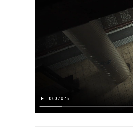
▸
Mehr...
Justizwachtmeisterin
Justizwachtmeister
Praktische Ausbildung und
fachtheoretischer Lehrgang
Erforderliche Schulbildung:
Qualifikation der Berufsreife
▸
Mehr...
Jetzt bewerben