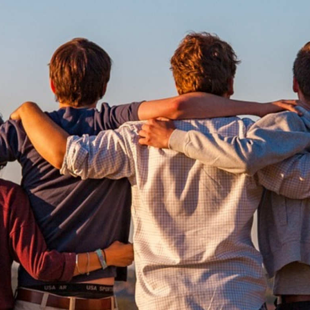
Informatik
Justizwachtmeister
Service
ft - Zukunft mit
Recht
!
äule, auf der unser Rechtsstaat ruht. Sie bietet Bürgerinnen
 einen unverzichtbaren Beitrag für unser Gemeinwesen und 
land-Pfalz stehen über 8.600 Mitarbeiterinnen und Mitarbeit
 Gerechtigkeit, Freiheit, innere Sicherheit und sozialen F
 Funktionieren unseres Landes.
 dann bist du in der rheinland-pfälzischen Justiz genau ric