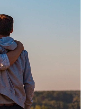
 und Bürgern den Zugang zum Recht, schafft
unsere demokratische Gesellschaft. Im
er. Mit ihrer Arbeit schützen sie die
rieden. Sie sorgen damit für den
htig. Wir bieten interessante