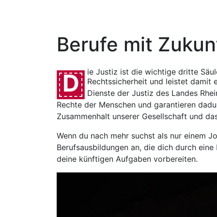
Justizfachwirtin
Justizfachwirt
Praxisbezogene und theoriegeleitete
Ausbildung
Erforderliche Schulbildung:
Realschulabschluss oder gleichwertiger
Bildungsstand
Ausbildungsdauer: 2 Jahre und 2
Monate