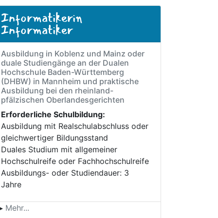
pfleger (FH)
h.
iten